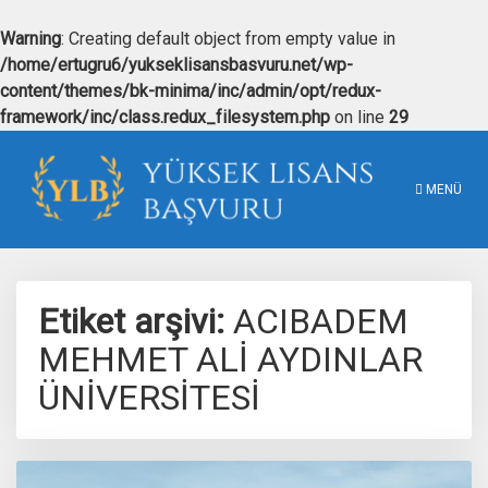
Warning
: Creating default object from empty value in
Bir Şeyler Ara
×
/home/ertugru6/yukseklisansbasvuru.net/wp-
content/themes/bk-minima/inc/admin/opt/redux-
framework/inc/class.redux_filesystem.php
on line
29
Yaz ve entera tıkla
MENÜ
Etiket arşivi:
ACIBADEM
MEHMET ALİ AYDINLAR
ÜNİVERSİTESİ